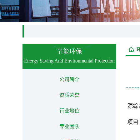
节能环保
Energy Saving And Environmental Protection
公司简介
资质荣誉
源综
行业地位
项目
专业团队