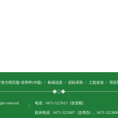
杯官方网页版-世界杯(中国)
/
新闻动态
/
招标采购
/
工程咨询
/
项目
 reserved.
电话：0471-5223613（张宝桐）
投诉电话：0471-5223607（总师办）、0471-522