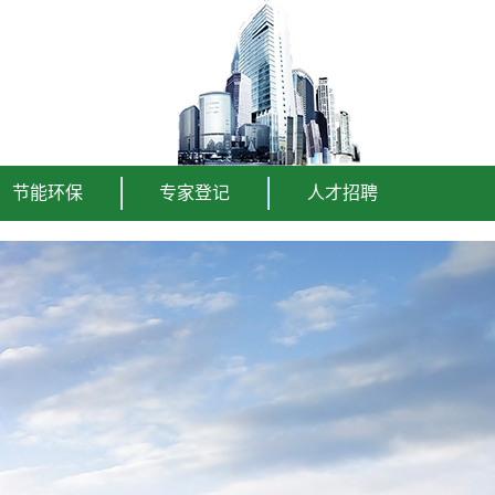
节能环保
专家登记
人才招聘