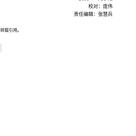
校对：庞伟
责任编辑：张慧兵
自转载引用。