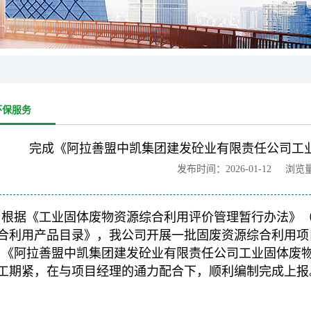
环保服务
完成《阿拉善盟中凯集团建发砼业有限责任公司工
发布时间：2026-01-12 浏览
根据《工业固体废物资源综合利用评价管理暂行办法》（2
合利用产品目录》，我公司开展一批固废资源综合利用项
《阿拉善盟中凯集团建发砼业有限责任公司工业固体废
工期紧，在与项目经理的通力配合下，顺利编制完成上报