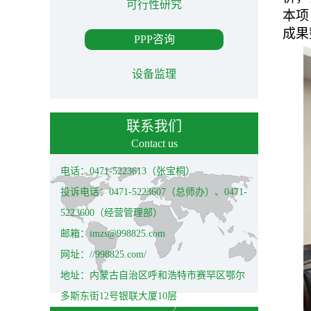
可行性研究
本项
成果
PPP咨询
设备监理
联系我们
Contact us
电话：0471-5223613（张宝桐）
投诉电话：0471-5223607（总师办）、0471-
5223600（经营管理部）
邮箱：imzs@998825.com
网址：//998825.com/
地址：内蒙古自治区呼和浩特市赛罕区鄂尔
多斯东街12号银联大厦10层