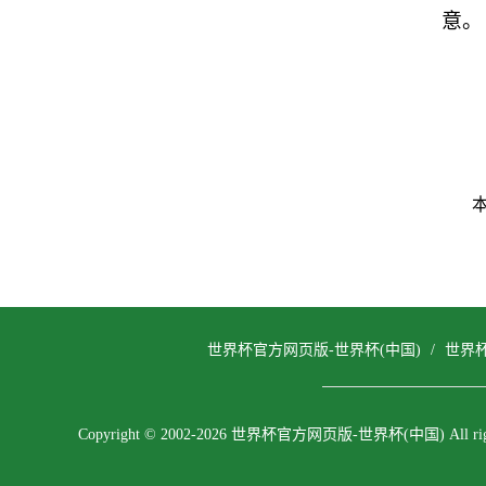
意。
世界杯官方网页版-世界杯(中国)
/
世界
Copyright © 2002-2026 世界杯官方网页版-世界杯(中国) All rights