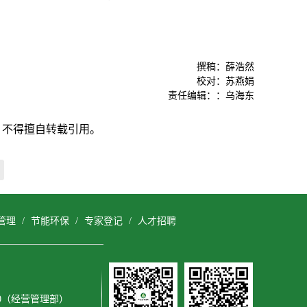
撰稿：薛浩然
校对：苏燕娟
责任编辑：：乌海东
，不得擅自转载引用。
管理
/
节能环保
/
专家登记
/
人才招聘
3600（经营管理部）