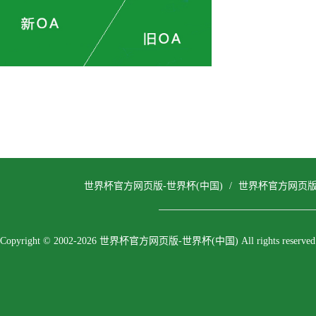
世界杯官方网页版-世界杯(中国)
/
世界杯官方网页版
Copyright © 2002-2026 世界杯官方网页版-世界杯(中国) All rights reserved