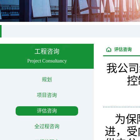
评估咨询
工程咨询
Project Consultancy
我公司
控
规划
项目咨询
评估咨询
为保
全过程咨询
进，受