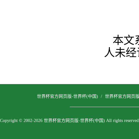
本文
人未经
世界杯官方网页版-世界杯(中国)
/
世界杯官方网页版
Copyright © 2002-2026 世界杯官方网页版-世界杯(中国) All rights reserved