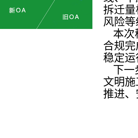
拆迁量
风险等
本次
合规完
稳定运
下一
文明施
推进、