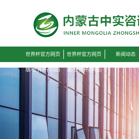
世界杯官方网页版
世界杯官方网页
世界杯官方网页
新闻动态
版-世界杯(中国)
版-世界杯(中国)