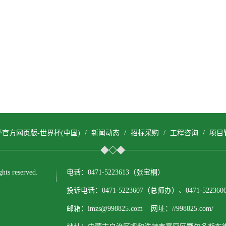
杯官方网页版-世界杯(中国)
/
新闻动态
/
招标采购
/
工程咨询
/
项目
 reserved.
电话：0471-5223613（张宝桐）
投诉电话：0471-5223607（总师办）、0471-522
邮箱：imzs@998825.com 网址：//998825.com/