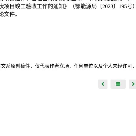
伏项目竣工验收工作的通知》（鄂能源局〔2023〕195
论文件。
本文系原创稿件，仅代表作者立场，任何单位以及个人未经许可