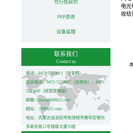
可行性研究
电光
收结
PPP咨询
设备监理
联系我们
Contact us
电话：0471-5223613（张宝桐）
投诉电话：0471-5223607（总师办）、0471-
5223600（经营管理部）
邮箱：imzs@998825.com
网址：//998825.com/
地址：内蒙古自治区呼和浩特市赛罕区鄂尔
多斯东街12号银联大厦10层