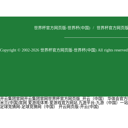
世界杯官方网页版-世界杯(中国)
/
世界杯官方网页版
Copyright © 2002-2026 世界杯官方网页版-世界杯(中国) All rights reserved
开云集团官网开云集团官网世界杯官方网页版_开云（中国）
华体会官方
米兰(中国)官网
爱游戏体育-爱游戏官方网站
九游平台-九游（中国）一
足球竞猜网-足球竞猜网（中国）
开云网页版-开云(中国)