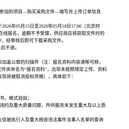
择参加的项目—购买采购文件—填写并上传订单信息
05月15日至2026年05月18日17:00（北京时
cn）在线报名，逾期不予受理，供应商应将获取文件时的
中，经审核后即可下载采购文件。
售后不退。
料加盖公章的扫描件（注：报名资料内容清晰可辨，
文件夹命名为“报名资料”，出现未按照规定上传、资料
发现将被取消投标资格），具体如下：
诺书，格式自拟；
严重违约及重大质量问题，所供服务未发生重大及以上质
cn）未列入失信被执行人及重大税收违法案件当事人名单的查询