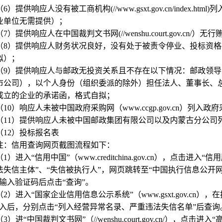
（6）提供响应人没有被工商机构(//www.gsxt.gov.cn/inde
业单位无需提供）；
（7）提供响应人在中国裁判文书网(//wenshu.court.gov.cn
（8）提供响应人财务状况良好，没有处于被责令停业、投标资
拟）；
（9）提供响应人与邮政无投资关系且不存在以下情况：邮政领
市公司），以个人身份（组织委派的除外）担任法人、董事长、
成立的企业的承诺函，格式自拟；
（10）响应人未被中国政府采购网（www.ccgp.gov.cn）
（11）提供响应人未被中国邮政集团有限公司以及内蒙古分公司
（12）投标报名表
注：信用查询网页截图流程如下：
（1）进入“信用中国”（www.creditchina.gov.cn），点
法失信主体”、“失信被执行人”，网页跳转至“中国执行信息公开网
，输入验证码后点击“查询”。
（2）进入“国家企业信用信息公示系统”（www.gsxt.gov.cn
进入后，分别点击“列入经营异常名录、严重违法失信名单”后查询
（3）进“中国裁判文书网”（//wenshu.court.gov.cn/），