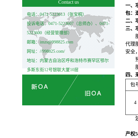
Contact us
一、
包：
电话：0471-5223613（张宝桐）
二、项目
投诉电话：0471-5223607（总师办）、0471-
三、
5223600（经营管理部）
邮箱：imzs@998825.com
代理
网址：//998825.com/
安全
地址：内蒙古自治区呼和浩特市赛罕区鄂尔
多斯东街12号银联大厦10层
四、
包
4
产权