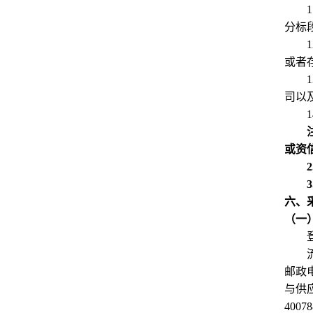
1
分标
1
或者
1
司以
1
或资
2
3
六、
（一
邮政
与供应
4007