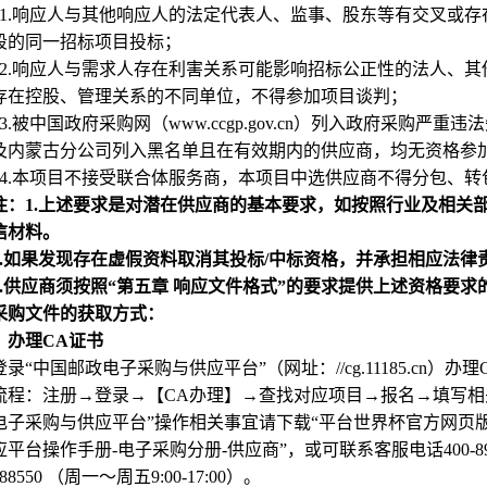
1.
响应人与其他响应人的法定代表人、监事、股东等有交叉或存
段的同一招标项目投标；
2.
响应人与需求人存在利害关系可能影响招标公正性的法人、其
存在控股、管理关系的不同单位，不得参加项目谈判；
3.
被中国政府采购网（www.ccgp.gov.cn）列入政府采购
及内蒙古分公司列入黑名单且在有效期内的供应商，均无资格参
4.
本项目不接受联合体服务商，本项目中选供应商不得分包、转
注：1.上述要求是对潜在供应商的基本要求，如按照行业及相关
信材料。
.
如果发现存在虚假资料取消其投标/中标资格，并承担相应法律
.
供应商须按照“第五章 响应文件格式”的要求提供上述资格要
采购文件的获取方式：
）办理CA证书
登录“中国邮政电子采购与供应平台”（网址：//cg.11185.cn）办
流程：注册→登录→【CA办理】→查找对应项目→报名→填写相
电子采购与供应平台”操作相关事宜请下载“平台世界杯官方网页
平台操作手册-电子采购分册-供应商”，或可联系客服电话400-898-888
888550 （周一～周五9:00-17:00）
。