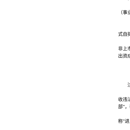
（事
式自
非上
出资
收违
部”
称”