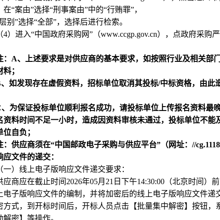
，在“案由”选择“刑事案由”中的“行贿罪”，
院层别”选择“全部”，选择后进行检索。
（4）进入“中国政府采购网”（www.ccgp.gov.cn），点
政府采购严
注：A、上述要求是对供应商的基本要求，如按照行业及相关部
材料；
B
、如发现存在虚假资料，招标单位取消其投标/中标资格，由此
C
、为保证投标单位顺利报名成功，请投标单位上传报名资料最
名资料时间不足一小时，造成因资料审核未通过，投标单位不能
单位自负；
注：供应商须在“中国邮政电子采购与供应平台”（网址：//cg.111
响应文件的递交：
（一）线上电子版响应文件递交要求：
供应商应在截止时间2026年05月21日下午14:30:00（北京
上电子版响应文件的编制，并将加密后的线上电子版响应文件递交
密方式，到开标时间后，开标人员点击【批量集中解密】按钮，
动解密】等操作。