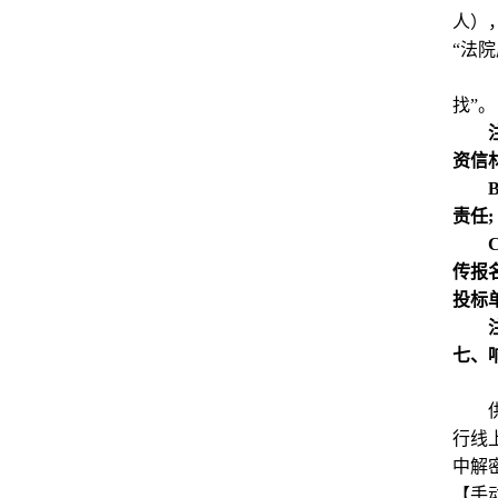
人）
“法
找”。
资信
责任;
传报
投标
七、
行线
中解
【手