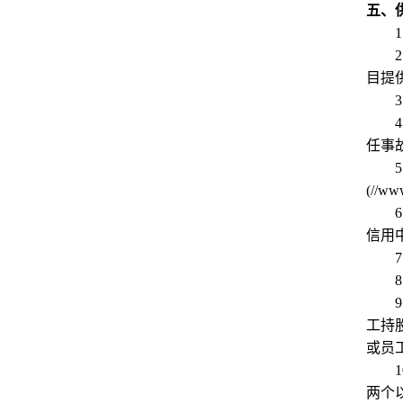
五、
1
2
目提
3
4
任事
5
(//w
6
信用
7
8
9
工持
或员
1
两个