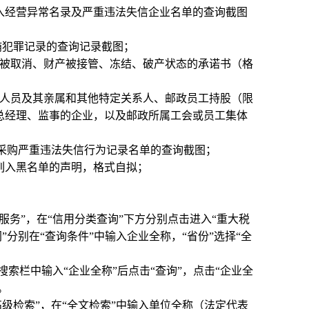
x.html)列入经营异常名录及严重违法失信企业名单的查询截图
/）无行贿犯罪记录的查询记录截图；
格被取消、财产被接管、冻结、破产状态的承诺书（格
导人员及其亲属和其他特定关系人、邮政员工持股（限
总经理、监事的企业，以及邮政所属工会或员工集体
列入政府采购严重违法失信行为记录名单的查询截图；
列入黑名单的声明，格式自拟；
击进入“信用服务”，在“信用分类查询”下方分别点击进入“重大税
”分别在“查询条件”中输入企业全称，“省份”选择“全
），在搜索栏中输入“企业全称”后点击“查询”，点击“企业全
。
点击进入“高级检索”，在“全文检索”中输入单位全称（法定代表