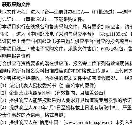
）获取采购文件
获取文件流程：进入平台—注册并办理CA—（审批通过）—选
付凭证）—（审批通过）—下载采购文件。
①本项目实行在线报名和售卖采购文件。凡有意参加响应者，请于2026年
下同），进入《中国邮政电子采购与供应平台》（//cg.11185.
凭证同步上传至“中国邮政电子采购与供应平台”对应的报名项目
②本项目线上下载电子采购文件。采购文件售价：600元/标包，
③响应报名资料
符合供应商资格要求的潜在供应商，报名需上传下列有效证明资
照顺序将所有报名资料扫描成连页的PDF格式上传即可，上传时
不全者将被拒绝接收，所提供的资质文件中如有虚假情况，一经
（1）法定代表人授权委托书（加盖公章的原件）
（2）企业营业执照复印件（有效期内，且加盖公章）
（3）提供响应人能够按照采购人要求开具增值税专用发票的承
（4）提供响应人2023年1月1日至投标截止日没有骗取中标、
全责任事故的承诺函，格式自拟；
（5）提供响应人在“信用中国”（www.creditchina.gov.
；