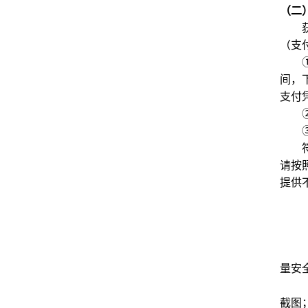
（二
（支
间，
支付
请按
提供
量安
截图