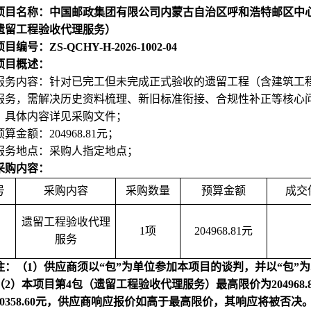
项目名称：中国邮政集团有限公司内蒙古自治区呼和浩特邮区中
遗留工程验收代理服务）
编号：ZS-QCHY-H-2026-1002-04
项目概述：
服务内容：针对已完工但未完成正式验收的遗留工程（含建筑工
服务，需解决历史资料梳理、新旧标准衔接、合规性补正等核心
，具体内容详见采购文件；
预算金额：
204968.81
元；
服务地点：采购人指定地点；
采购内容：
号
采购内容
采购数量
预算金额
成交
遗留工程验收代理
1
项
204968.81
元
服务
注：（1）供应商须以“包”为单位参加本项目的谈判，并以“包”
（2）本项目第4包（遗留工程验收代理服务）最高限价为204968.81
50358.60元，供应商响应报价如高于最高限价，其响应将被否决