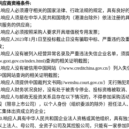
供应商资格条件:
.
响应人必须遵守相关的国家法律、行政法规的规定，具有良好
.
响应人须是在中华人民共和国境内（港澳台除外）依法注册的
供服务的供应商；
.
响应人必须按照采购人要求开具增值税专用发票；
.
响应人2023年1月1日至投标截止日没有骗取中标、严重违约
故；
.
响应人没有被列入经营异常名录及严重违法失信企业名单，须
ww.gsxt.gov.cn/index.html)查询的相关证明截图；
.
响应人没有被信用中国网站（//www.creditchina.gov.
中国网站查询的相关证明截图；
.
响应人须提供中国裁判文书网(//wenshu.court.gov.cn/）
.
响应人财务状况良好，没有处于被责令停业、投标资格被取消
.
响应人与邮政无投资关系且存在以下情况的，不得参加采购活
股（限非上市公司），以个人身份（组织委派的除外）担任法人
工集体出资成立的企业；
0.
响应人具有中华人民共和国企业法人资格或其他组织，具有独
以上法人、母公司、全资子公司及其控股公司，只能有一家参加