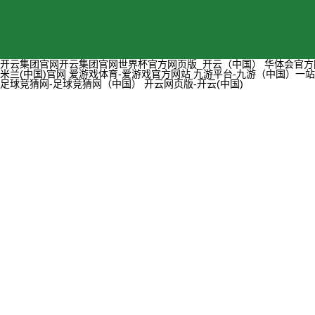
开云集团官网开云集团官网世界杯官方网页版_开云（中国）
华体会官方
米兰(中国)官网
爱游戏体育-爱游戏官方网站
九游平台-九游（中国）一
足球竞猜网-足球竞猜网（中国）
开云网页版-开云(中国)