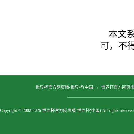
本文
可，不
世界杯官方网页版-世界杯(中国)
/
世界杯官方网页版
Copyright © 2002-2026 世界杯官方网页版-世界杯(中国) All rights reserved