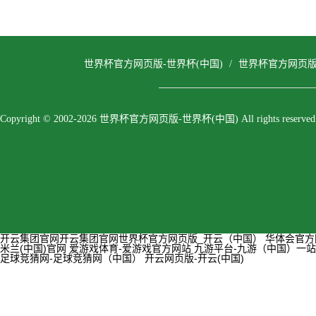
世界杯官方网页版-世界杯(中国)
/
世界杯官方网页版
Copyright © 2002-2026 世界杯官方网页版-世界杯(中国) All rights reserved
开云集团官网开云集团官网世界杯官方网页版_开云（中国）
华体会官方
米兰(中国)官网
爱游戏体育-爱游戏官方网站
九游平台-九游（中国）一
足球竞猜网-足球竞猜网（中国）
开云网页版-开云(中国)