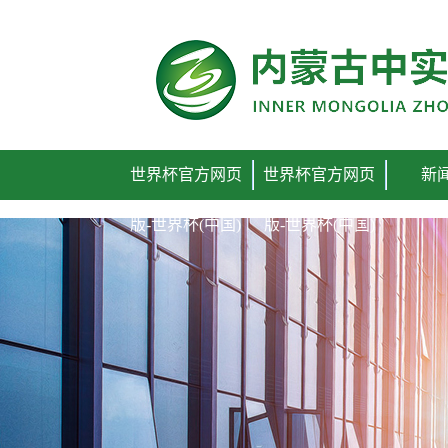
世界杯官方网页版
世界杯官方网页
世界杯官方网页
新
版-世界杯(中国)
版-世界杯(中国)