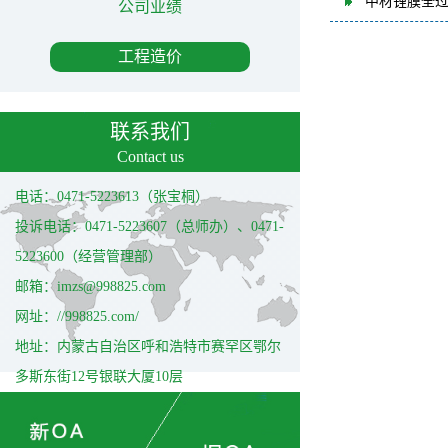
中材锂膜全
公司业绩
工程造价
联系我们
Contact us
电话：0471-5223613（张宝桐）
投诉电话：0471-5223607（总师办）、0471-
5223600（经营管理部）
邮箱：imzs@998825.com
网址：//998825.com/
地址：内蒙古自治区呼和浩特市赛罕区鄂尔
多斯东街12号银联大厦10层