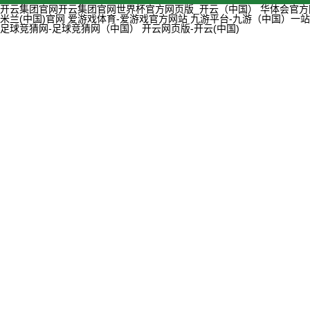
开云集团官网开云集团官网世界杯官方网页版_开云（中国）
华体会官方
米兰(中国)官网
爱游戏体育-爱游戏官方网站
九游平台-九游（中国）一
足球竞猜网-足球竞猜网（中国）
开云网页版-开云(中国)