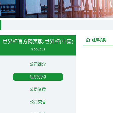
组织机构
世界杯官方网页版-世界杯(中国)
About us
公司简介
组织机构
公司资质
公司荣誉